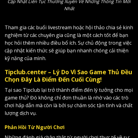
Cập Nhật Liên Tục Thường Xuyên Về Những Thông Tin Mới
Nhất
Tham gia các buổi livestream hoặc hội thảo chia sẻ kinh
nghiệm từ các chuyên gia cũng là một cách tốt để bạn
học hỏi thêm nhiều điều bổ ích. Sự chủ động trong việc
cập nhật kiến thức sẽ giúp bạn nhanh chóng cải thiện
kỹ năng của mình.
Tipclub.center – Lý Do Vì Sao Game Thủ Đều
Chọn Đây Là Điểm Đến Cuối Cùng!
Tại sao Tipclub lại trở thành điểm đến lý tưởng cho mọi
game thủ? Đó không chỉ đơn thuần là nhờ vào các trò
chơi hấp dẫn mà còn là bởi sự chăm sóc tận tình và chất
lượng dịch vụ.
Phản Hồi Từ Người Chơi
Những đánh giá chân thật từ người chơi thực tế về sự