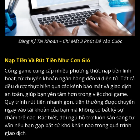
Đăng Ký Tài Khoản – Chỉ Mất 3 Phút Để Vào Cuộc
Nạp Tiền Và Rút Tiền Như Cơn Gió
Cổng game cung cấp nhiều phương thức nạp tiền linh
hoạt, từ chuyển khoản ngân hàng đến ví điện tử. Tất cả
đều được thực hiện qua các kênh bảo mật và giao dịch
an toàn, giúp bạn yên tâm hơn trong việc chơi game.
Quy trình rút tiền nhanh gọn, tiền thưởng được chuyển
ngay vào tài khoản của bạn mà không có bất kỳ sự
chậm trễ nào. Đặc biệt, đội ngũ hỗ trợ luôn sẵn sàng tư
vấn nếu bạn gặp bất cứ khó khăn nào trong quá trình
giao dịch.