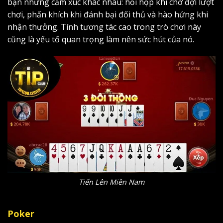
bạn những cảm xúc khác nhau: hồi hộp khi chờ đợi lượt
chơi, phấn khích khi đánh bại đối thủ và hào hứng khi
nhận thưởng. Tính tương tác cao trong trò chơi này
cũng là yếu tố quan trọng làm nên sức hút của nó.
Tiến Lên Miền Nam
Poker