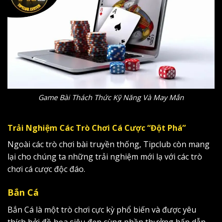
Game Bài Thách Thức Kỹ Năng Và May Mắn
Trải Nghiệm Các Trò Chơi Cá Cược “Đột Phá”
Ngoài các trò chơi bài truyền thống, Tipclub còn mang
lại cho chúng ta những trải nghiệm mới lạ với các trò
chơi cá cược độc đáo.
Bắn Cá
Bắn Cá là một trò chơi cực kỳ phổ biến và được yêu