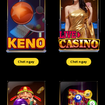
Chơi ngay
Chơi ngay