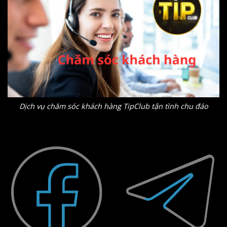
Dịch vụ chăm sóc khách hàng TipClub tận tình chu đáo