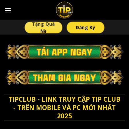
Bỏ
qua
nội
Tặng Quà
dung
Đăng Ký
Nè
TIPCLUB - LINK TRUY CẬP TIP CLUB
- TRÊN MOBILE VÀ PC MỚI NHẤT
2025