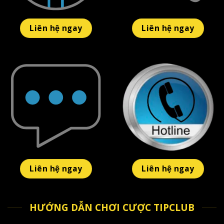
Liên hệ ngay
Liên hệ ngay
Liên hệ ngay
Liên hệ ngay
HƯỚNG DẪN CHƠI CƯỢC TIPCLUB