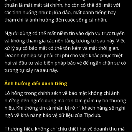
thuần là mất mát tài chính, họ còn có thể đối mặt với
các tình huống như bị lừa đảo, mất danh tiếng hay
thậm chí là ảnh hưởng đến cuộc sống cá nhân.
Người dùng có thể mất niềm tin vào dịch vụ trực tuyến
và không tham gia các nền tảng tương tự sau này. Việc
xử lý sự cố bảo mật có thể tốn kém và mất thời gian.
Doanh nghiệp sẽ phải chi phí cho việc khắc phục thiệt
hại và đầu tư vào biện pháp bảo vệ để ngăn chặn sự cố
tương tự xảy ra sau này.
Ảnh hưởng đến danh tiếng
Lỗ hổng trong chính sách về bảo mật không chỉ ảnh
hưởng đến người dùng mà còn làm giảm uy tín thương
hiệu. Khi thông tin cá nhân bị rò rỉ, khách hàng sẽ nghi
ngờ về khả năng bảo vệ dữ liệu của Tipclub.
Thương hiệu không chỉ chịu thiệt hại về doanh thu mà