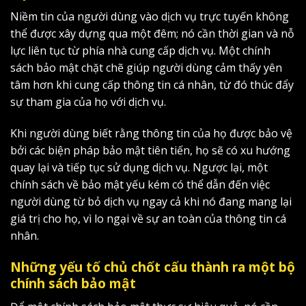
Niềm tin của người dùng vào dịch vụ trực tuyến không
thể được xây dựng qua một đêm; nó cần thời gian và nỗ
lực liên tục từ phía nhà cung cấp dịch vụ. Một chính
sách bảo mật chặt chẽ giúp người dùng cảm thấy yên
tâm hơn khi cung cấp thông tin cá nhân, từ đó thúc đẩy
sự tham gia của họ với dịch vụ.
Khi người dùng biết rằng thông tin của họ được bảo vệ
bởi các biện pháp bảo mật tiên tiến, họ sẽ có xu hướng
quay lại và tiếp tục sử dụng dịch vụ. Ngược lại, một
chính sách về bảo mật yếu kém có thể dẫn đến việc
người dùng từ bỏ dịch vụ ngay cả khi nó đang mang lại
giá trị cho họ, vì lo ngại về sự an toàn của thông tin cá
nhân.
Những yếu tố chủ chốt cấu thành ra một bộ
chính sách bảo mật