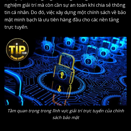
nghiệm giải trí mà còn cần sự an toàn khi chia sẻ thông
tin cá nhân. Do đó, việc xây dựng một chính sách về bảo
mật minh bạch là ưu tiên hàng đầu cho các nền tảng
trực tuyến.
Tầm quan trọng trong lĩnh vực giải trí trực tuyến của chính
sách bảo mật