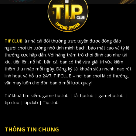
TIPCLUB
là nhà cái đổi thưởng trực tuyến được đông đảo
người chơi tin tưởng nhờ tính minh bạch, bảo mật cao và tỷ lệ
thưởng cực hấp dẫn. Với hàng trăm trò chơi đỉnh cao như tài
xỉu, tiến lên, nổ hũ, bắn cá, bạn có thể vừa giải trí vừa kiếm
thêm thu nhập mỗi ngày. Đăng ký tài khoản siêu nhanh, nạp rút
linh hoạt và hỗ trợ 24/7. TIPCLUB – nơi bạn chơi là có thưởng,
vận may luôn chờ đón bạn ở mỗi lượt quay!
Từ khoá tìm kiếm: game tipclub | tải tipclub | gametipclub |
tip club | tipclub | Tip.club
THÔNG TIN CHUNG