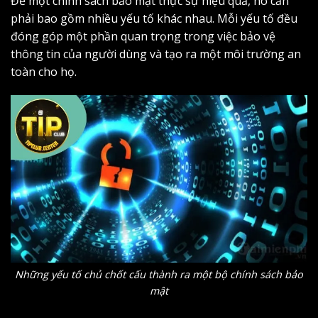
Để một chính sách bảo mật thực sự hiệu quả, nó cần
phải bao gồm nhiều yếu tố khác nhau. Mỗi yếu tố đều
đóng góp một phần quan trọng trong việc bảo vệ
thông tin của người dùng và tạo ra một môi trường an
toàn cho họ.
Những yếu tố chủ chốt cấu thành ra một bộ chính sách bảo
mật