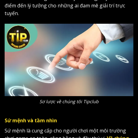
điểm đến lý tưởng cho những ai đam mê giải trí trực
tuyến.
Sơ lược về chúng tôi Tipclub
Sứ mệnh và tầm nhìn
Sứ mệnh là cung cấp cho người chơi một môi trường