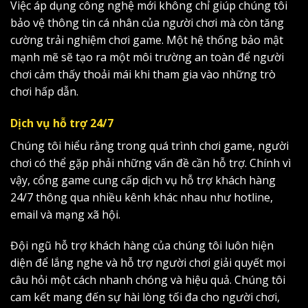
Việc áp dụng công nghệ mới không chỉ giúp chúng tôi
bảo vệ thông tin cá nhân của người chơi mà còn tăng
cường trải nghiệm chơi game. Một hệ thống bảo mật
mạnh mẽ sẽ tạo ra một môi trường an toàn để người
chơi cảm thấy thoải mái khi tham gia vào những trò
chơi hấp dẫn.
Dịch vụ hỗ trợ 24/7
Chúng tôi hiểu rằng trong quá trình chơi game, người
chơi có thể gặp phải những vấn đề cần hỗ trợ. Chính vì
vậy, cổng game cung cấp dịch vụ hỗ trợ khách hàng
24/7 thông qua nhiều kênh khác nhau như hotline,
email và mạng xã hội.
Đội ngũ hỗ trợ khách hàng của chúng tôi luôn hiện
diện để lắng nghe và hỗ trợ người chơi giải quyết mọi
câu hỏi một cách nhanh chóng và hiệu quả.
Chúng tôi
cam kết mang đến sự hài lòng tối đa cho người chơi,