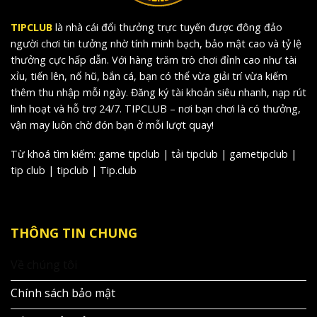
TIPCLUB
là nhà cái đổi thưởng trực tuyến được đông đảo
người chơi tin tưởng nhờ tính minh bạch, bảo mật cao và tỷ lệ
thưởng cực hấp dẫn. Với hàng trăm trò chơi đỉnh cao như tài
xỉu, tiến lên, nổ hũ, bắn cá, bạn có thể vừa giải trí vừa kiếm
thêm thu nhập mỗi ngày. Đăng ký tài khoản siêu nhanh, nạp rút
linh hoạt và hỗ trợ 24/7. TIPCLUB – nơi bạn chơi là có thưởng,
vận may luôn chờ đón bạn ở mỗi lượt quay!
Từ khoá tìm kiếm: game tipclub | tải tipclub | gametipclub |
tip club | tipclub | Tip.club
THÔNG TIN CHUNG
Về chúng tôi
Chính sách bảo mật