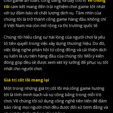
chơi game an toàn, công bằng và đầy thú vị.
Về chúng
tôi
cam kết mang đến trải nghiệm chơi game tốt nhất
với sự đảm bảo về chất lượng dịch vụ. Tầm nhìn của
chúng tôi là trở thành cổng game hàng đầu không chỉ
ở Việt Nam mà còn mở rộng ra thị trường quốc tế.
Chúng tôi hiểu rằng sự hài lòng của người chơi là yếu
tố tiên quyết trong việc xây dựng thương hiệu. Do đó,
việc lắng nghe phản hồi từ cộng đồng và cải thiện dịch
vụ luôn là ưu tiên hàng đầu của chúng tôi. Mỗi ý kiến
đóng góp đều sẽ được xem xét kỹ lưỡng để phục vụ tốt
nhất cho người chơi.
Giá trị cốt lõi mang lại
Một trong những giá trị cốt lõi mà cổng game hướng
tới là tính minh bạch và sự công bằng trong mỗi trò
chơi. Về chúng tôi sử dụng công nghệ tiên tiến để đảm
bảo rằng mọi người chơi đều được đối xử bình đẳng và