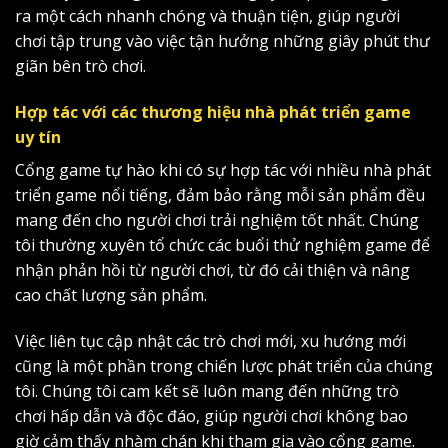
ra một cách nhanh chóng và thuận tiện, giúp người
chơi tập trung vào việc tận hưởng những giây phút thư
giãn bên trò chơi.
Hợp tác với các thương hiệu nhà phát triển game
uy tín
Cổng game tự hào khi có sự hợp tác với nhiều nhà phát
triển game nổi tiếng, đảm bảo rằng mỗi sản phẩm đều
mang đến cho người chơi trải nghiệm tốt nhất. Chúng
tôi thường xuyên tổ chức các buổi thử nghiệm game để
nhận phản hồi từ người chơi, từ đó cải thiện và nâng
cao chất lượng sản phẩm.
Việc liên tục cập nhật các trò chơi mới, xu hướng mới
cũng là một phần trong chiến lược phát triển của chúng
tôi. Chúng tôi cam kết sẽ luôn mang đến những trò
chơi hấp dẫn và độc đáo, giúp người chơi không bao
giờ cảm thấy nhàm chán khi tham gia vào cổng game.